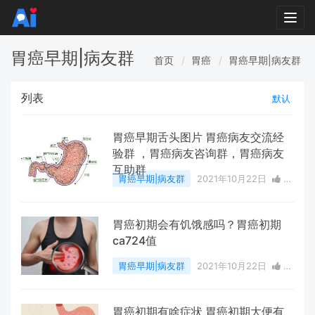
Togg
navi
胃癌早期|病友群
首页
胃癌
胃癌早期|病友群
列表
默认
胃癌早期舌头图片 胃癌病友交流经
验群 ，胃癌病友咨询群，胃癌病友
互助群
胃癌早期|病友群
2021年10月22日
0
点赞
0
评论
3232 浏览
胃癌初期会有饥饿感吗？胃癌初期
ca724值
胃癌早期|病友群
2021年10月22日
0
点赞
0
评论
4056 浏览
胃癌初期有啥症状 胃癌初期大便有