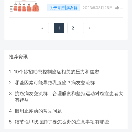
关于胃癌|病友群
2023年03月26日
1
点赞
0
评论
2725 浏览
«
1
2
»
推荐资讯
1
10个妙招助您控制癌症相关的压力和焦虑
2
哪些因素可能导致乳腺癌？病友交流群
3
抗癌病友交流群，合理膳食和坚持运动对癌症患者大
有裨益
4
服用止疼药的常见问题
5
结节性甲状腺肿了要怎么办的注意事项有哪些