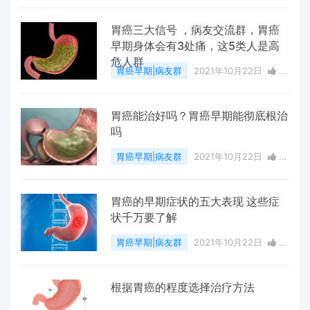
点赞
0
评论
3460 浏览
胃癌三大信号 ，病友交流群，胃癌
早期身体会有3处痛，这5类人是高
危人群
胃癌早期|病友群
2021年10月22日
1
点赞
0
评论
3774 浏览
胃癌能治好吗？胃癌早期能彻底根治
吗
胃癌早期|病友群
2021年10月22日
0
点赞
0
评论
2395 浏览
胃癌的早期症状的五大表现 这些症
状千万要了解
胃癌早期|病友群
2021年10月22日
0
点赞
0
评论
2723 浏览
根据胃癌的程度选择治疗方法