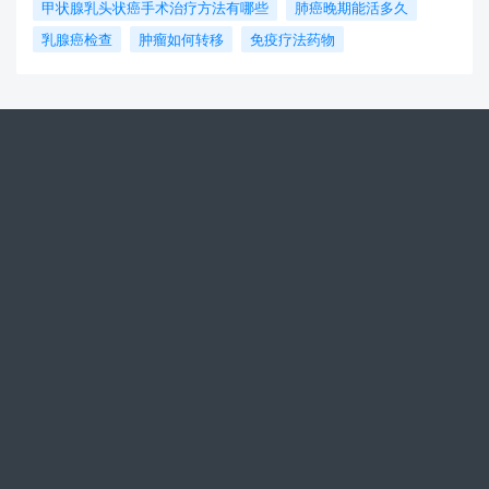
甲状腺乳头状癌手术治疗方法有哪些
肺癌晚期能活多久
乳腺癌检查
肿瘤如何转移
免疫疗法药物