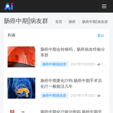
Togg
navi
肠癌中期|病友群
首页
肠癌
肠癌中期|病友群
列表
默认
肠癌中期会转移吗，肠癌病友经验分
享群
肠癌中期|病友群
2021年11月03日
1
点赞
0
评论
3652 浏览
肠癌中期要化疗吗 肠癌中期手术后
化疗一般能活几年
肠癌中期|病友群
2021年11月03日
0
点赞
0
评论
3613 浏览
肠癌中期化疗能治愈吗 肠癌中期手